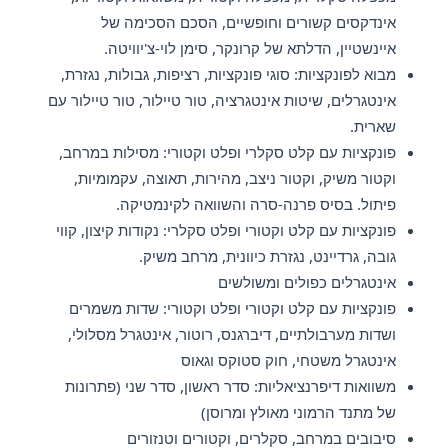
אינדקסים קשורים וחופשיים, הסכם הסכימה של
איינשטיין, הדלתא של קרונקר, סימן לוי-צ'יוויטה.
מבוא לפונקציות: סוגי פונקציות, רציפות, גבולות, נגזרת,
אינטגרלים, שיטות אינטגרציה, טור טיילור, טור טיילור עם
שארית.
פונקציות עם קלט סקלרי ופלט וקטורי: מסילות במרחב,
וקטור משיק, וקטור ניצב, מהירות, תאוצה, עקמומיות,
פיתול. בסיס פרנה-סרה והשוואה לקינמטיקה.
פונקציות עם קלט וקטורי ופלט סקלרי: נקודות קיצון, קווי
גובה, גרדיינט, נגזרת כיוונית, מרחב משיק.
אינטגרלים כפולים ומשולשים
פונקציות עם קלט וקטורי ופלט וקטורי: שדות משמרים
ושדות מערבולתיים, דיברגנס, רוטור, אינטגרל מסלולי,
אינטגרל משטחי, חוק סטוקס וגאוס
משוואות דיפרנציאליות: סדר ראשון, סדר שני (פתרונות
של מתנד הרמוני מאולץ ומרוסן)
סיבובים במרחב, סקלרים, וקטורים וטנזורים