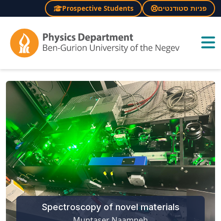
Prospective Students
פניות סטודנטים
×
Previous
Next
Spectroscopy of novel materials
Muntaser Naamneh